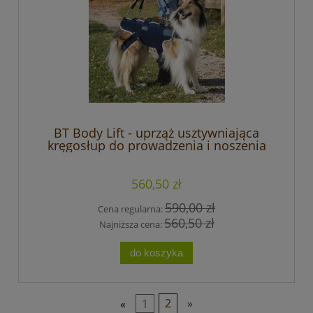
BT Body Lift - uprząż usztywniająca
kręgosłup do prowadzenia i noszenia
psa
560,50 zł
590,00 zł
Cena regularna:
560,50 zł
Najniższa cena:
do koszyka
«
1
2
»