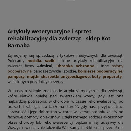
Artykuły weterynaryjne i sprzęt
rehabilitacyjny dla zwierząt - sklep Kot
Barnaba
Zajmujemy się sprzedażą artykułów medycznych dla zwierząt.
Polecamy
nosidła, szelki
i inne artykuły rehabilitacyjne dla
zwierząt firmy
Admirał,
ubranka ochronne
i inne
osłony
pooperacyjne
, bandaże zwykłe i gorzkie,
kołnierze pooperacyjne
,
pampasy, majtki
,
skarpetki antypoślizgowe, buty
,
preparaty
i
wiele innych przydatnych rzeczy.
W naszym sklepie znajdziecie artykuły medyczne dla zwierząt,
które ułatwią opiekę nad zwierzakiem wtedy, gdy jest ona
najbardziej potrzebna: w chorobie, w czasie rekonwalescencji po
urazach i zabiegach, a także na starość, gdy nasz przyjaciel traci
sprawność i jego dobrostan w coraz większym stopniu zależy od
fachowej pomocy opiekunów. Dzięki różnego rodzaju akcesoriom
okres choroby lub rekonwalescencji będzie mniej uciążliwy dla
Waszych zwierząt, ale także dla Was samych. Nikt z nas przecież nie