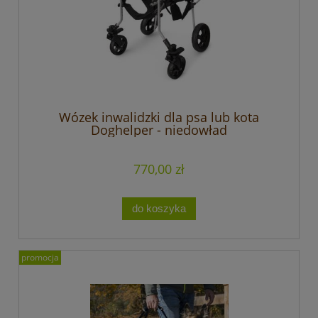
Wózek inwalidzki dla psa lub kota
Doghelper - niedowład
czterokończynowy
770,00 zł
do koszyka
promocja