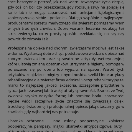
chce bezczynnie patrzeć, jak nasi wierni towarzysze życia cierpią,
gdy coś ich boli czy przeszkadza, gdy rozlizują szwy na gojącej się
ranie lub nie mogąc zapanować nad funkcjami fizjologicznymi,
zanieczyszczają siebie i posłanie . Dlatego wspólnie z najlepszymi
producentami sprzętu medycznego dla zwierząt pomagamy Wam
w tych trudnych chwilach. Dobre warunki leczenia redukują też
stres zwierzęcia, co w prosty sposób przekłada się na szybszy
powrót do zdrowia i sił!
Profesjonalna opieka nad chorymi zwierzętami możliwa jest także
w domu. Wystarczą dobre chęci, podstawowa wiedza o opiece nad
chorym zwierzakiem oraz sprawdzone artykuły weterynaryjne,
które ułatwią zmianę opatrunków, utrzymanie higieny, pomogą w
poruszaniu się po domu lub wyjściu, na spacer. Wśród tych
artykułów znajdziecie między innymi nosidła, szelki i inne artykuły
rehabilitacyjne dla zwierząt firmy Admirał. Sprzęt rehabilitacyjny tej
marki to najlepszej jakości akcesoria, szczególnie przydatne w
sytuacjach czasowej lub trwałej utraty sprawności. Szanse, że Twój
zwierzak szybko odzyska formę lub pomimo braku sprawności
będzie wiódł szczęśliwe życie znacznie się zwiększają dzięki
troskliwej, świadomej i profesjonalnej opiece, jaką otaczamy go w
chwilach, gdy najbardziej nas potrzebuje.
Ubranka ochronne i inne osłony pooperacyjne, kołnierze
pooperacyjne, pampasy, majtki, skarpetki antypoślizgowe, buty i
różnorodne preparaty dla zwierząt w sklepie internetowym