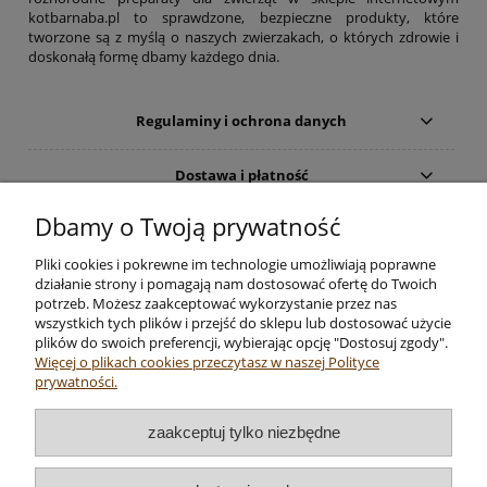
kotbarnaba.pl to sprawdzone, bezpieczne produkty, które
tworzone są z myślą o naszych zwierzakach, o których zdrowie i
doskonałą formę dbamy każdego dnia.
Regulaminy i ochrona danych
Dostawa i płatność
Dbamy o Twoją prywatność
Moje konto
Pliki cookies i pokrewne im technologie umożliwiają poprawne
Zwrot towaru
działanie strony i pomagają nam dostosować ofertę do Twoich
potrzeb. Możesz zaakceptować wykorzystanie przez nas
wszystkich tych plików i przejść do sklepu lub dostosować użycie
O firmie
plików do swoich preferencji, wybierając opcję "Dostosuj zgody".
Więcej o plikach cookies przeczytasz w naszej Polityce
prywatności.
Sprzedaż artykułów dla zwierząt - sklep internetowy: KOT
zaakceptuj tylko niezbędne
BARNABA Ewa Rutkowska, ul. Jaszowiecka 4 lok. 1, 02-934
Warszawa, NIP: 113-200-71-98, tel.
790 700 720