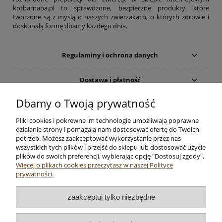
kotbarnaba.pl to sprawdzone, bezpieczne produkty, które
tworzone są z myślą o naszych zwierzakach, o których zdrowie i
doskonałą formę dbamy każdego dnia.
Regulaminy i ochrona danych
Dostawa i płatność
Dbamy o Twoją prywatność
Moje konto
Pliki cookies i pokrewne im technologie umożliwiają poprawne
Zwrot towaru
działanie strony i pomagają nam dostosować ofertę do Twoich
potrzeb. Możesz zaakceptować wykorzystanie przez nas
wszystkich tych plików i przejść do sklepu lub dostosować użycie
O firmie
plików do swoich preferencji, wybierając opcję "Dostosuj zgody".
Więcej o plikach cookies przeczytasz w naszej Polityce
prywatności.
Sprzedaż artykułów dla zwierząt - sklep internetowy: KOT
zaakceptuj tylko niezbędne
BARNABA Ewa Rutkowska, ul. Jaszowiecka 4 lok. 1, 02-934
Warszawa, NIP: 113-200-71-98, tel.
790 700 720