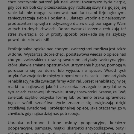
chce bezczynnie patrzeć, jak nasi wierni towarzysze życia cierpią,
gdy coś ich boli czy przeszkadza, gdy rozlizują szwy na gojącej się
ranie lub nie mogąc zapanować nad funkcjami fizjologicznymi,
zanieczyszczają siebie i posłanie . Dlatego wspólnie z najlepszymi
producentami sprzętu medycznego dla zwierząt pomagamy Wam
w tych trudnych chwilach. Dobre warunki leczenia redukują też
stres zwierzęcia, co w prosty sposób przekłada się na szybszy
powrót do zdrowia i sił!
Profesjonalna opieka nad chorymi zwierzętami możliwa jest także
w domu. Wystarczą dobre chęci, podstawowa wiedza o opiece nad
chorym zwierzakiem oraz sprawdzone artykuły weterynaryjne,
które ułatwią zmianę opatrunków, utrzymanie higieny, pomogą w
poruszaniu się po domu lub wyjściu, na spacer. Wśród tych
artykułów znajdziecie między innymi nosidła, szelki i inne artykuły
rehabilitacyjne dla zwierząt firmy Admirał. Sprzęt rehabilitacyjny tej
marki to najlepszej jakości akcesoria, szczególnie przydatne w
sytuacjach czasowej lub trwałej utraty sprawności. Szanse, że Twój
zwierzak szybko odzyska formę lub pomimo braku sprawności
będzie wiódł szczęśliwe życie znacznie się zwiększają dzięki
troskliwej, świadomej i profesjonalnej opiece, jaką otaczamy go w
chwilach, gdy najbardziej nas potrzebuje.
Ubranka ochronne i inne osłony pooperacyjne, kołnierze
pooperacyjne, pampasy, majtki, skarpetki antypoślizgowe, buty i
różnorodne preparaty dla zwierząt w sklepie internetowym