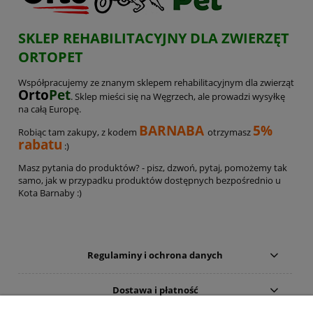
SKLEP REHABILITACYJNY DLA ZWIERZĘT
ORTOPET
Współpracujemy ze znanym sklepem rehabilitacyjnym dla zwierząt
Orto
Pet
. Sklep mieści się na Węgrzech, ale prowadzi wysyłkę
na całą Europę.
BARNABA
5%
Robiąc tam zakupy, z kodem
otrzymasz
rabatu
:)
Masz pytania do produktów? - pisz, dzwoń, pytaj, pomożemy tak
samo, jak w przypadku produktów dostępnych bezpośrednio u
Kota Barnaby :)
Regulaminy i ochrona danych
Dostawa i płatność