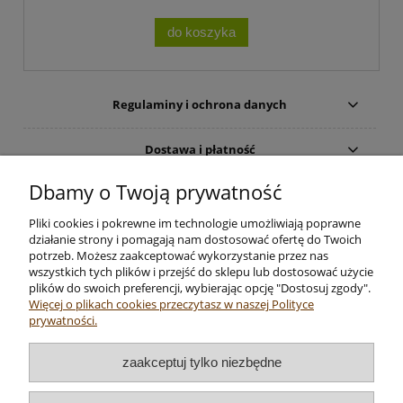
do koszyka
Regulaminy i ochrona danych
Dostawa i płatność
Dbamy o Twoją prywatność
Moje konto
Pliki cookies i pokrewne im technologie umożliwiają poprawne
Zwrot towaru
działanie strony i pomagają nam dostosować ofertę do Twoich
potrzeb. Możesz zaakceptować wykorzystanie przez nas
wszystkich tych plików i przejść do sklepu lub dostosować użycie
O firmie
plików do swoich preferencji, wybierając opcję "Dostosuj zgody".
Więcej o plikach cookies przeczytasz w naszej Polityce
prywatności.
Sprzedaż artykułów dla zwierząt - sklep internetowy: KOT
zaakceptuj tylko niezbędne
BARNABA Ewa Rutkowska, ul. Jaszowiecka 4 lok. 1, 02-934
Warszawa, NIP: 113-200-71-98, tel.
790 700 720