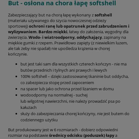
But - osłona na chora łapę softshell
Zabezpieczający but na chorą łapę wykonany z
softshell
(materiału używanego do szycia nowoczesnej odzieży
sportowej)
ochroni ranę lub opatrunek przed zabrudzeniem i
wylizywaniem
.
Bardzo miękki
, łatwy do założenia, wygodny dla
zwierzęcia.
Wodo- i wiatroodporny, oddychający
, zapinany na
miękkie gumki z rzepem. Prawidłowo zapięty (z niewielkim luzem,
ale tak żeby nie spadał) nie upośledza krążenia w chorej
kończynie.
but jest taki sam dla wszystkich czterech kończyn - nie ma
butów przednich i tylnych ani prawych i lewych
100% softshell – dzięki zastosowanej tkaninie but oddycha,
co zabezpiecza stopę przed zapoceniem
na spacer lub jako ochrona przed lizaniem w domu
wodoodporny na normalnej - suchej
lub wilgotnej nawierzchni, nie należy prowadzić psa po
kałużach
służy do zabezpieczania chorej kończyny, nie jest butem do
codziennego użytku
But produkowany jest w 6 rozmiarach - dobierz odpowiedni
rozmiar na podstawie
średnicy odcisku (poduszek) łapy
a