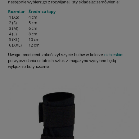
następnie wybierz go z rozwijanej listy składając zamówienie:
Rozmiar
Średnica łapy
1 (XS)
4 cm
2 (S)
5 cm
3 (M)
6 cm
4 (L)
8 cm
5 (XL)
10 cm
6 (XXL)
12 cm
Uwaga: producent zakończył szycie butów w kolorze
niebieskim
-
po wyprzedaniu ostatnich sztuk z magazynu wysyłane będą
wyłącznie buty
czarne
.