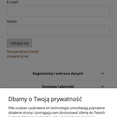
E-mail:
Hasło:
zaloguj się
Nie pamiętasz hasła?
Zarejestruj się
Regulaminy i ochrona danych
Dostawa i płatność
Dbamy o Twoją prywatność
Moje konto
Pliki cookies i pokrewne im technologie umożliwiają poprawne
Zwrot towaru
działanie strony i pomagają nam dostosować ofertę do Twoich