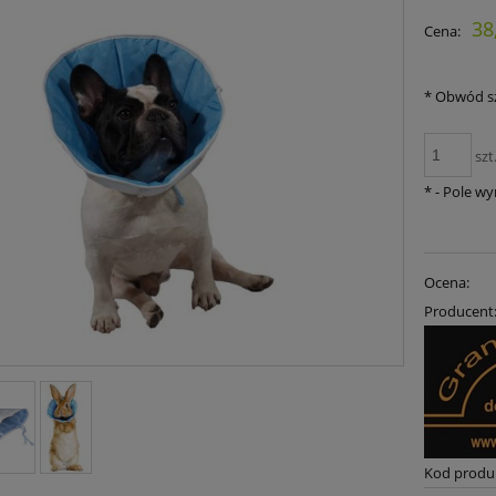
38
Cena:
*
Obwód sz
szt
*
- Pole w
Ocena:
Producent
Kod produ