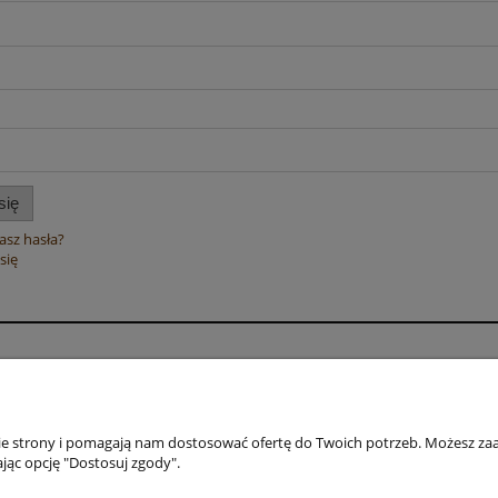
się
asz hasła?
się
Moje konto
Zwrot towaru
y
Twoje zamówienia
Zwroty i reklamac
Ustawienia konta
Wygodne zwroty A
nie strony i pomagają nam dostosować ofertę do Twoich potrzeb. Możesz zaa
jąc opcję "Dostosuj zgody".
Przechowalnia
Formularz odstą