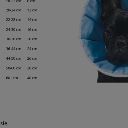
18-22 cm
6 cm
20-24 cm
12 cm
22-28 cm
14 cm
24-30 cm
16 cm
30-36 cm
20 cm
36-44 cm
24 cm
44-50 cm
26 cm
50-60 cm
30 cm
60+ cm
40 cm
 się