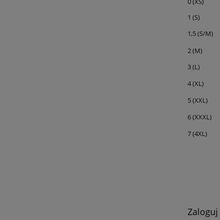
0 (XS)
1 (S)
1,5 (S/M)
2 (M)
3 (L)
4 (XL)
5 (XXL)
6 (XXXL)
7 (4XL)
Zaloguj