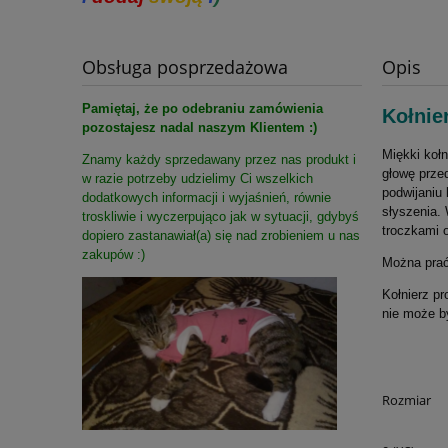
Opis
Obsługa posprzedażowa
Pamiętaj, że po odebraniu zamówienia
Kołnie
pozostajesz nadal naszym Klientem :)
Miękki kołn
Znamy każdy sprzedawany przez nas produkt i
głowę prze
w razie potrzeby udzielimy Ci wszelkich
podwijaniu 
dodatkowych informacji i wyjaśnień, równie
słyszenia.
troskliwie i wyczerpująco jak w sytuacji, gdybyś
troczkami o
dopiero zastanawiał(a) się nad zrobieniem u nas
zakupów :)
Można prać
Kołnierz p
nie może b
Rozmiar