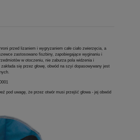
hroni przed lizaniem i wygryzaniem całe ciało zwierzęcia, a
szewce zastosowano fiszbiny, zapobiegające wyginaniu i
rzedmiotów w otoczeniu, nie zaburza pola widzenia i
z zakłada się przez głowę, obwód na szyi dopasowywany jest
znych.
-0001
eź pod uwagę, że przez otwór musi przejść głowa - jej obwód