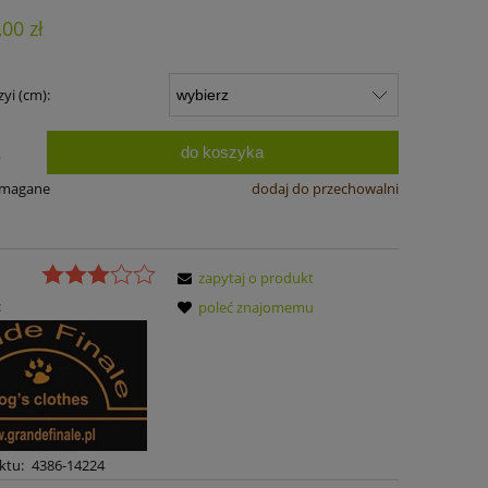
,00 zł
yi (cm):
do koszyka
.
ymagane
dodaj do przechowalni
zapytaj o produkt
:
poleć znajomemu
ktu:
4386-14224