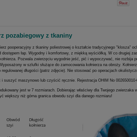
rz pozabiegowy z tkaniny
ierz pooperacyjny z tkaniny poliestrowej o kształcie tradycyjnego "klosza" oc
d dostępem łap. Wygodny i komfortowy, z miękką wyściółką. W co drugiej za
kołnierza. Pozwala zwierzęciu wygodnie jeść, pić i wypoczywać, nie rozbija p
 Wyposażony w szlufki służące do zamocowania kołnierza na obroży. Kołnier
 regulowanej długości (patrz zdjęcie). Nie stosować po operacjach okulistyc
 i suszyć maszynowo lub czyścić ręcznie. Rejestracja OHIM No 002650010
rodukowany jest w 7 rozmiarach. Dobierając właściwy dla Twojego zwierzaka w
yć większy niż górna granica obwodu szyi dla danego rozmiaru!
Obwód
Długość
szyi
kołnierza