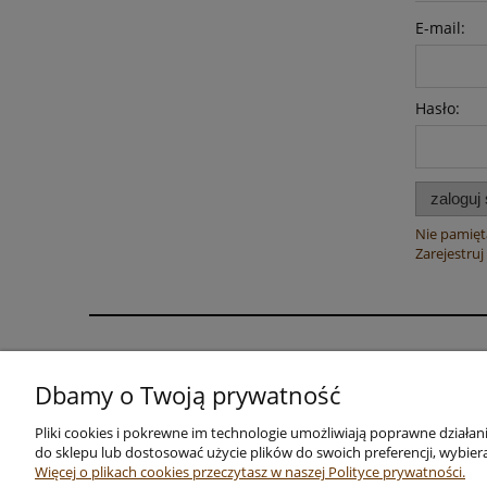
E-mail:
Hasło:
zaloguj 
Nie pamięt
Zarejestruj 
Regulaminy i ochrona danych
Dostawa i płatność
Dbamy o Twoją prywatność
Regulaminy
Formy i koszt dostaw
Polityka prywatności
Sposoby płatności
Pliki cookies i pokrewne im technologie umożliwiają poprawne działa
do sklepu lub dostosować użycie plików do swoich preferencji, wybiera
Bezpieczeństwo
Więcej o plikach cookies przeczytasz w naszej Polityce prywatności.