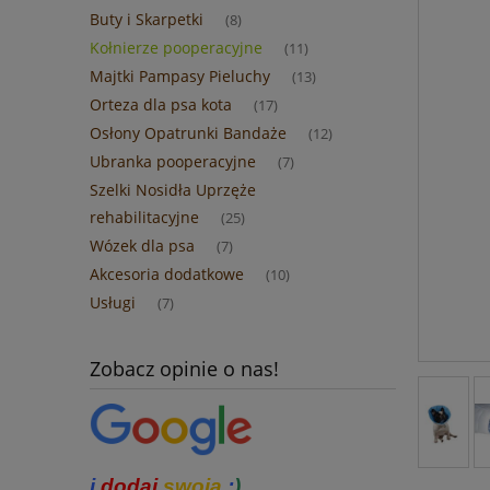
Buty i Skarpetki
(8)
Kołnierze pooperacyjne
(11)
Majtki Pampasy Pieluchy
(13)
Orteza dla psa kota
(17)
Osłony Opatrunki Bandaże
(12)
Ubranka pooperacyjne
(7)
Szelki Nosidła Uprzęże
rehabilitacyjne
(25)
Wózek dla psa
(7)
Akcesoria dodatkowe
(10)
Usługi
(7)
Zobacz opinie o nas!
i
dodaj
swoją
:
)