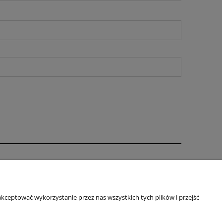
O firmie
je
Kontakt
ll-in-One
O firmie
kceptować wykorzystanie przez nas wszystkich tych plików i przejść
pienia od umowy