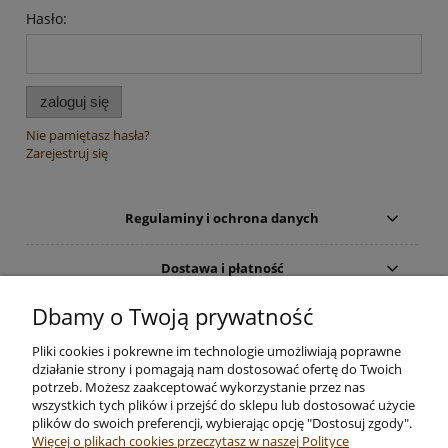
Hasło:
zaloguj się
Nie pamiętasz hasła?
Zarejestruj się
Regulaminy i ochrona danych
Dostawa i płatność
Dbamy o Twoją prywatność
Moje konto
Pliki cookies i pokrewne im technologie umożliwiają poprawne
Zwrot towaru
działanie strony i pomagają nam dostosować ofertę do Twoich
potrzeb. Możesz zaakceptować wykorzystanie przez nas
wszystkich tych plików i przejść do sklepu lub dostosować użycie
O firmie
plików do swoich preferencji, wybierając opcję "Dostosuj zgody".
Więcej o plikach cookies przeczytasz w naszej Polityce