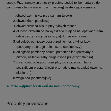
osoby. Przy zamawianiu noszy prosimy podać (w komentarzu do
zamówienia lub w wiadomości mailowej) następujące wymiary:
obwód szyi nisko, przy samym tułowiu
obwód klatki piersiowej
obwód brzucha blisko przy tylnych łapach
długość grzbietu od najwyższego miejsca na łopatkach (tam
gdzie zaczyna się zaraz szyja) do nasady ogona
odległość pomiędzy osią przedniej i osią tylnej łapy
(patrzymy z boku jak pies luźno stoi lub leży)
odległość pomiędzy osiami przednich łap (patrzymy z
przodu, najlepiej żeby druga osoba przytrzymała psa)
u samców: odległość pomiędzy osią przednich łap a
początkiem prącia (chodzi o to, gdzie ma wypadać otwór na
siusiaka :)
waga psa (orientacyjnie)
W razie wątpliwości dzwoń do nas - pomożemy!
Produkty powiązane