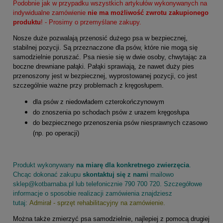
Podobnie jak w przypadku wszystkich artykułów wykonywanych na
indywidualne zamówienie
nie ma możliwość zwrotu zakupionego
produktu
! - Prosimy o przemyślane zakupy.
Nosze duże pozwalają przenosić dużego psa w bezpiecznej,
stabilnej pozycji. Są przeznaczone dla psów, które nie mogą się
samodzielnie poruszać. Psa niesie się w dwie osoby, chwytając za
boczne drewniane pałąki. Pałąki sprawiają, że nawet duży pies
przenoszony jest w bezpiecznej, wyprostowanej pozycji, co jest
szczególnie ważne przy problemach z kręgosłupem.
dla psów z niedowładem czterokończynowym
do znoszenia po schodach psów z urazem kręgosłupa
do bezpiecznego przenoszenia psów niesprawnych czasowo
(np. po operacji)
Produkt wykonywany
na miarę dla konkretnego zwierzęcia
.
Chcąc dokonać zakupu
skontaktuj się z nami
mailowo
sklep@kotbarnaba.pl
lub telefonicznie 790 700 720. Szczegółowe
informacje o sposobie realizacji zamówienia znajdziesz
tutaj:
Admirał - sprzęt rehabilitacyjny na zamówienie
.
Można także zmierzyć psa samodzielnie, najlepiej z pomocą drugiej